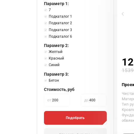
Параметр 1:
7
Подкаталог 1
Подкаталог 2
Подкаталог 3
Подкаталог 6
Параметр 2:
Желтый
Красный
12
Синий
1539
Параметр 3:
Бетон
Проек
Стоимость, руб
Чиста
Матер
от
до
Тип р
Кровл
Фунда
Подобрать
обвяз