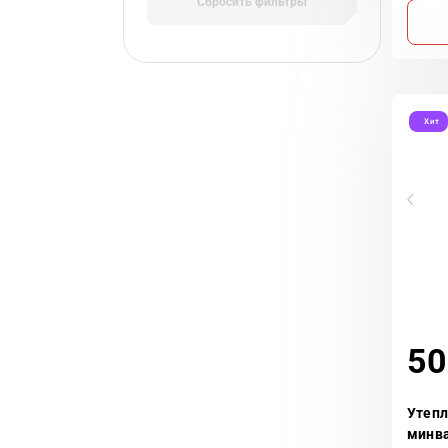
Сбросить фильтры
Хит
50
Утепл
минв