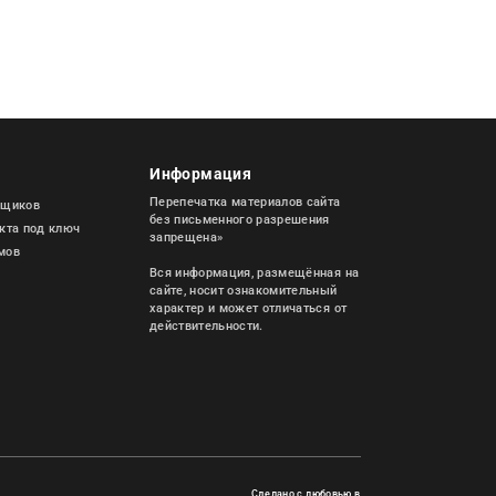
Информация
Перепечатка материалов сайта
пщиков
без письменного разрешения
екта под ключ
запрещена»
мов
Вся информация, размещённая на
сайте, носит ознакомительный
характер и может отличаться от
действительности.
Сделано с любовью в