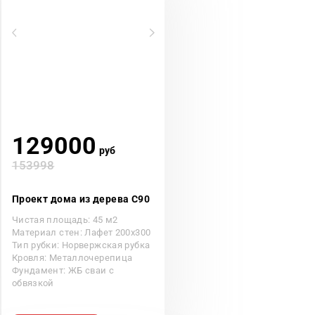
129000
руб
153998
Проект дома из дерева С90
Чистая площадь: 45 м2
Материал стен: Лафет 200х300
Тип рубки: Норвержская рубка
Кровля: Металлочерепица
Фундамент: ЖБ сваи с
обвязкой