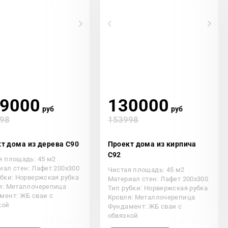
9000
130000
руб
руб
98
153998
т дома из дерева С90
Проект дома из кирпича
С92
я площадь: 45 м2
иал стен: Лафет 200х300
Чистая площадь: 45 м2
убки: Норвержская рубка
Материал стен: Лафет 200х300
я: Металлочерепица
Тип рубки: Норвержская рубка
мент: ЖБ сваи с
Кровля: Металлочерепица
кой
Фундамент: ЖБ сваи с
обвязкой