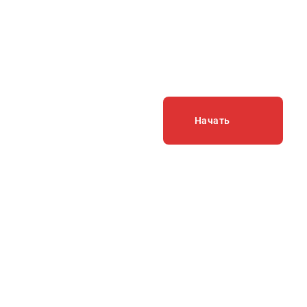
Рассчитайте стоим
в онлайн-калькуля
Начать