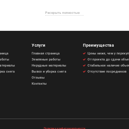
Раскрыть полностью
Услуги
Преимущества
аница
Главная страница
Цены ниже, чем у переку
аботы
Земляные работы
От проекта до сдачи объ
атериалы
Нерудные материалы
Стабильное наличие объе
рка снега
Вывоз и уборка снега
Отсутствие посредников
Отзывы
Контакты
Политика конфиденциальности