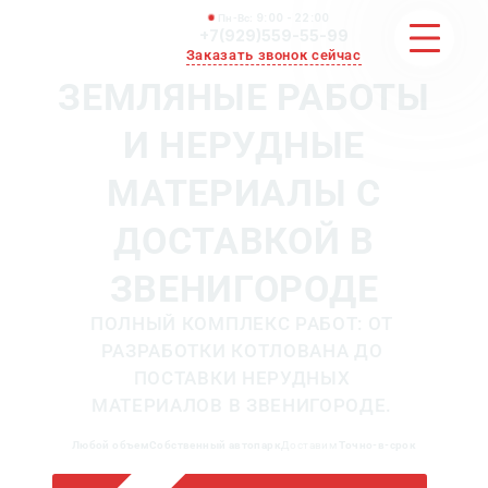
Пн-Вс:
9:00 - 22:00
+7(929)559-55-99
Заказать звонок сейчас
ЗЕМЛЯНЫЕ РАБОТЫ
И НЕРУДНЫЕ
ЗЕМЛЯНЫЕ РАБОТЫ
МАТЕРИАЛЫ С
НЕРУДНЫЕ МАТЕРИАЛЫ
ДОСТАВКОЙ В
ВЫВОЗ И УБОРКА СНЕГА
ЗВЕНИГОРОДЕ
ОТЗЫВЫ
ПОЛНЫЙ КОМПЛЕКС РАБОТ: ОТ
КОНТАКТЫ
РАЗРАБОТКИ КОТЛОВАНА ДО
ПОСТАВКИ НЕРУДНЫХ
МАТЕРИАЛОВ В ЗВЕНИГОРОДЕ.
Любой объем
Собственный автопарк
Доставим
Точно- в-срок