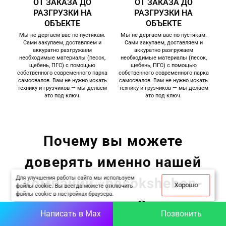
ОТ ЗАКАЗА ДО
ОТ ЗАКАЗА ДО
РАЗГРУЗКИ НА
РАЗГРУЗКИ НА
ОБЪЕКТЕ
ОБЪЕКТЕ
Мы не дергаем вас по пустякам.
Мы не дергаем вас по пустякам.
Сами закупаем, доставляем и
Сами закупаем, доставляем и
аккуратно разгружаем
аккуратно разгружаем
необходимые материалы (песок,
необходимые материалы (песок,
щебень, ПГС) с помощью
щебень, ПГС) с помощью
собственного современного парка
собственного современного парка
самосвалов. Вам не нужно искать
самосвалов. Вам не нужно искать
технику и грузчиков — мы делаем
технику и грузчиков — мы делаем
это под ключ.
это под ключ.
Почему вы можете
доверять именно нашей
Для улучшения работы сайта мы используем
компании «pesoksheben-
Хорошо
файлы cookie. Вы всегда можете отключить
файлы cookie в настройках браузера.
zven.ru»?
Написать в Max
Позвонить