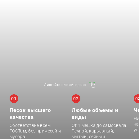
Листайте влево/вправо
01
02
0
Песок высшего
Любые объемы и
Ч
качества
виды
Ни
на
Соответствие всем
От 1 мешка до самосвала.
уд
ГОСТам, без примесей и
Речной, карьерный,
мусора.
мытый, сеяный.