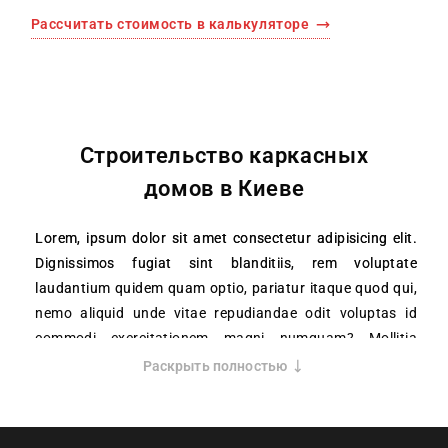
Рассчитать стоимость в калькуляторе
Строительство каркасных
домов в Киеве
Lorem, ipsum dolor sit amet consectetur adipisicing elit.
Dignissimos fugiat sint blanditiis, rem voluptate
laudantium quidem quam optio, pariatur itaque quod qui,
nemo aliquid unde vitae repudiandae odit voluptas id
commodi exercitationem magni numquam? Mollitia
asperiores illum ratione vero quo possimus illo
Раскрыть полностью
necessitatibus rem doloribus ad excepturi, assumenda
perferendis voluptatum atque ipsum, numquam dolore
eveniet veritatis repellendus obcaecati, quidem cum?