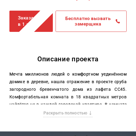
Заказать
Бесплатно вызвать
замерщика
в 1 клик
Описание проекта
Мечта миллионов людей о комфортном уединённом
домике в деревне, нашла отражение в проекте сруба
загородного бревенчатого дома из лафета СС45.
Комфортабельная комната в 18 квадратных метров
найдётся не в каждой городской квартире. В комнате
может быть расположено всё необходимое для жизни,
Раскрыть полностью
комфортного отдыха и время препровождения. Зал
совмещённый с кухней и прямой выход из зала на
террасу, дарят ощущения свободы и безграничного