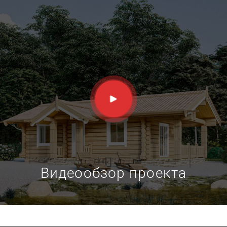
пространства. А терраса становится дополнительной
жилой площадью и позволит пить горячий чай из
самовара наслаждаясь свежим воздухом. Дом —
истинная мечта двух из трёх городских жителей
уставших от копоти и смога шумного города и
желающих уединения. Так же сохранится
возможность встретиться с друзьями, посидеть в
просторном зале за большим столом и конечно
обустроить место в зале для ночлега засидевшихся
гостей. Комфорт и уединение — это главное
достоинство небольшого сруба дома из лафета
выполненного по проекту СС45
Видеообзор проекта