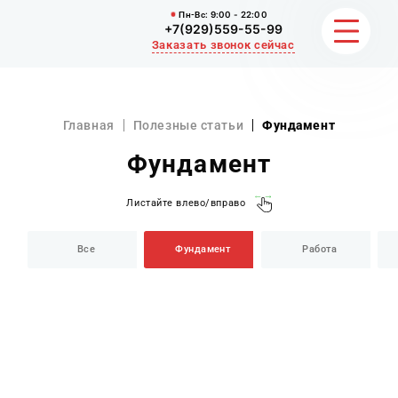
Пн-Вс:
9:00 - 22:00
+7(929)559-55-99
Заказать звонок сейчас
ЗЕМЛЯНЫЕ РАБОТЫ
Главная
Полезные статьи
Фундамент
НЕРУДНЫЕ МАТЕРИАЛЫ
Фундамент
ВЫВОЗ И УБОРКА СНЕГА
Листайте влево/вправо
ОТЗЫВЫ
Все
Фундамент
Работа
КОНТАКТЫ