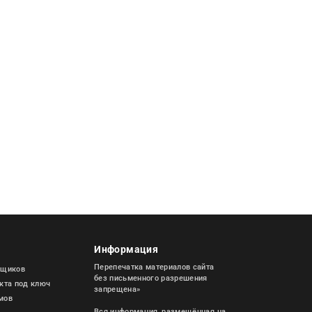
Информация
Перепечатка материалов сайта
пщиков
без письменного разрешения
екта под ключ
запрещена»
мов
Вся информация, размещённая на