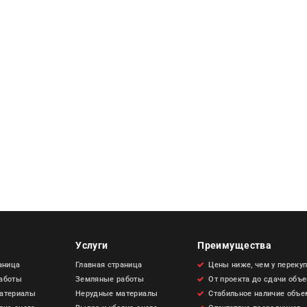
Услуги
Преимущества
аница
Главная страница
Цены ниже, чем у переку
аботы
Земляные работы
От проекта до сдачи объ
атериалы
Нерудные материалы
Стабильное наличие объе